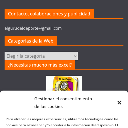
Contacto, colaboraciones y publicidad
elgurudeldeporte@gmail.com
Categorías de la Web
Categorías
de
¿Necesitas mucho más excel?
la
Web
Gestionar el consentimiento
de las cookies
Colaborando con FANATIC
Para ofrecer las mejores experiencias, utilizamos tecnologías como las
cookies para almacenar y/o acceder a la información del dispositivo. El