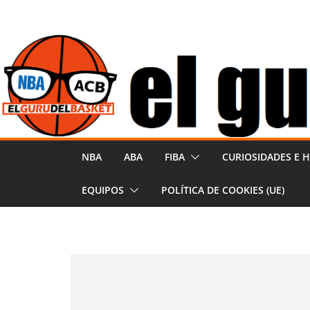
Saltar
al
contenido
NBA
ABA
FIBA
CURIOSIDADES E H
EQUIPOS
POLÍTICA DE COOKIES (UE)