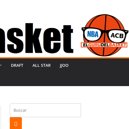
DRAFT
ALL STAR
JJOO