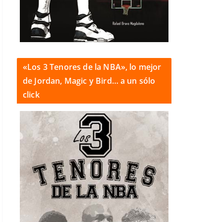
«Los 3 Tenores de la NBA», lo mejor
de Jordan, Magic y Bird… a un sólo
click