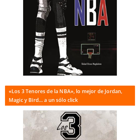
«Los 3 Tenores de la NBA», lo mejor de Jordan,
Magic y Bird… a un sólo click