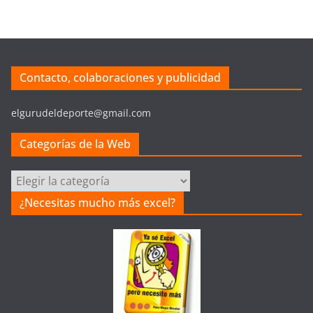
Contacto, colaboraciones y publicidad
elgurudeldeporte@gmail.com
Categorías de la Web
Categorías
de
¿Necesitas mucho más excel?
la
Web