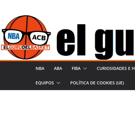
Saltar
al
contenido
NBA
ABA
FIBA
CURIOSIDADES E H
EQUIPOS
POLÍTICA DE COOKIES (UE)