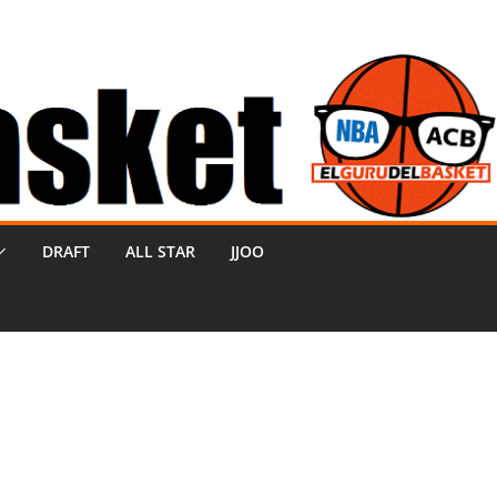
DRAFT
ALL STAR
JJOO