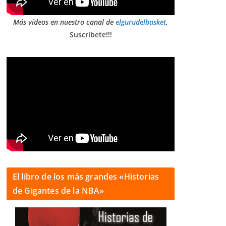
Más vídeos en nuestro canal de
elgurudelbasket
.
Suscríbete!!!
El libro de los más grandes «Historias
de Gigantes de la NBA»