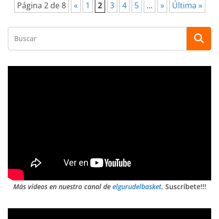
Página 2 de 8
«
1
2
3
4
5
...
»
Última »
Más vídeos en nuestro canal de
elgurudelbasket
.
Suscríbete!!!