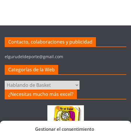
Contacto, colaboraciones y publicidad
elgurudeldeporte@gmail.com
Categorías de la Web
Categorías
de
¿Necesitas mucho más excel?
la
Web
Gestionar el consentimiento