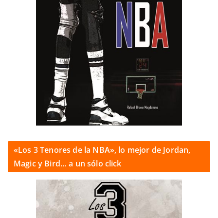
«Los 3 Tenores de la NBA», lo mejor de Jordan,
Magic y Bird… a un sólo click