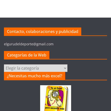
Contacto, colaboraciones y publicidad
elgurudeldeporte@gmail.com
Categorías de la Web
Categorías
de
¿Necesitas mucho más excel?
la
Web