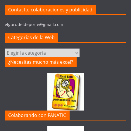
Contacto, colaboraciones y publicidad
elgurudeldeporte@gmail.com
Categorías de la Web
Categorías
de
¿Necesitas mucho más excel?
la
Web
Colaborando con FANATIC