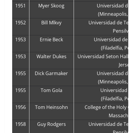
1951
Myer Skoog
Universidad de
(Minneapolis, 
1952
Bill Mlkvy
Universidad de Templ
Pensilvan
1953
Ernie Beck
Universidad de P
(Filadelfia, Pe
1953
Walter Dukes
Universidad Seton Hall 
Jersey
1955
Dick Garmaker
Universidad de
(Minneapolis, 
1955
Tom Gola
Universidad de
(Filadelfia, Pe
1956
Tom Heinsohn
College of the Holy C
Massachus
1958
Guy Rodgers
Universidad de Templ
Pensilvan