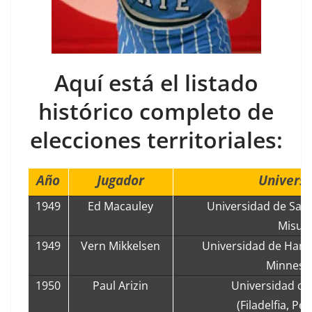
Aquí está el listado
histórico completo de
elecciones territoriales:
Año
Jugador
Univers
1949
Ed Macauley
Universidad de San L
Misuri
1949
Vern Mikkelsen
Universidad de Hamli
Minneso
1950
Paul Arizin
Universidad de
(Filadelfia, Pe