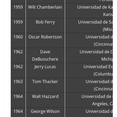
1959
Wilt Chamberlain
Universidad de Kan
Kansas
1959
Bob Ferry
Universidad de San 
(Misuri
1960
Oscar Robertson
Universidad de 
(Cincinnati,
1962
Dave
Universidad de Detr
DeBusschere
Michiga
1962
Jerry Lucas
Universidad Esta
(Columbus,
1963
Tom Thacker
Universidad de 
(Cincinnati,
1964
Walt Hazzard
Universidad de Cal
Angeles, Cali
1964
George Wilson
Universidad de 