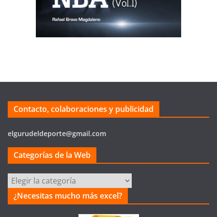
Contacto, colaboraciones y publicidad
elgurudeldeporte@gmail.com
Categorías de la Web
Categorías
de
¿Necesitas mucho más excel?
la
Web