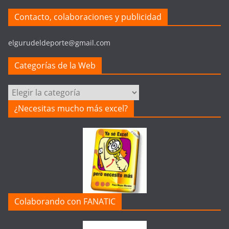
Contacto, colaboraciones y publicidad
elgurudeldeporte@gmail.com
Categorías de la Web
Categorías
de
¿Necesitas mucho más excel?
la
Web
Colaborando con FANATIC