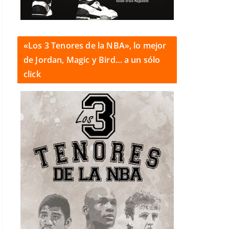
«Los 3 Tenores de la NBA», lo mejor
de Jordan, Magic y Bird… a un sólo
click