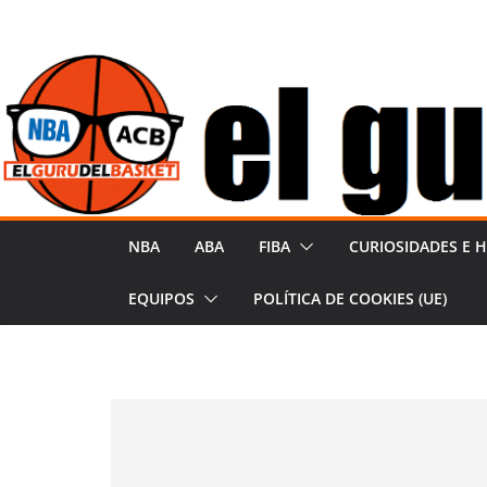
Saltar
al
contenido
NBA
ABA
FIBA
CURIOSIDADES E H
EQUIPOS
POLÍTICA DE COOKIES (UE)