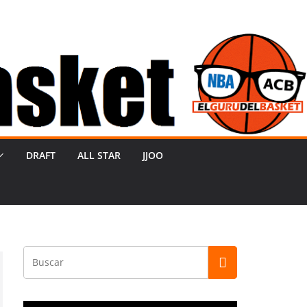
DRAFT
ALL STAR
JJOO