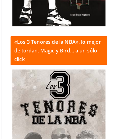
«Los 3 Tenores de la NBA», lo mejor
de Jordan, Magic y Bird… a un sólo
click