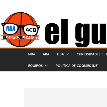
Saltar
al
contenido
NBA
ABA
FIBA
CURIOSIDADES E H
EQUIPOS
POLÍTICA DE COOKIES (UE)