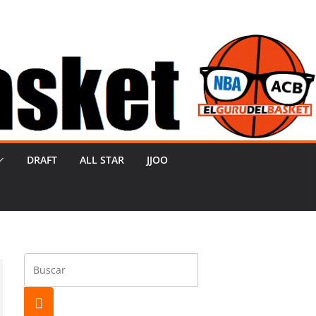
DRAFT
ALL STAR
JJOO