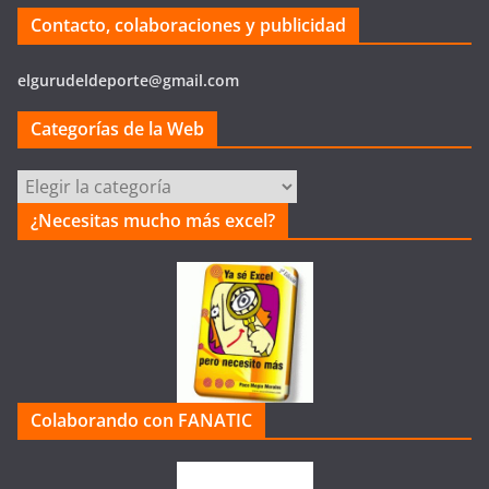
Contacto, colaboraciones y publicidad
elgurudeldeporte@gmail.com
Categorías de la Web
Categorías
de
¿Necesitas mucho más excel?
la
Web
Colaborando con FANATIC