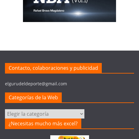
Contacto, colaboraciones y publicidad
elgurudeldeporte@gmail.com
Categorías de la Web
Categorías
de
¿Necesitas mucho más excel?
la
Web