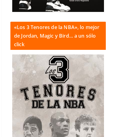
«Los 3 Tenores de la NBA», lo mejor
de Jordan, Magic y Bird… a un sólo
click