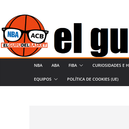
Saltar
al
contenido
NBA
ABA
FIBA
CURIOSIDADES E H
EQUIPOS
POLÍTICA DE COOKIES (UE)