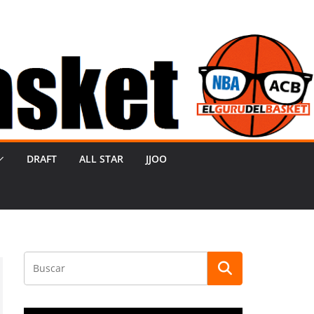
DRAFT
ALL STAR
JJOO