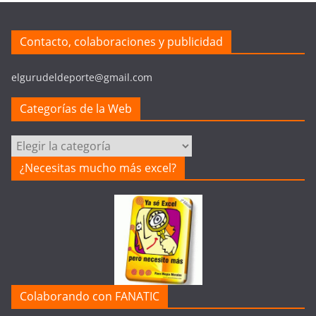
Contacto, colaboraciones y publicidad
elgurudeldeporte@gmail.com
Categorías de la Web
Categorías
de
¿Necesitas mucho más excel?
la
Web
Colaborando con FANATIC