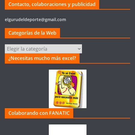
Contacto, colaboraciones y publicidad
elgurudeldeporte@gmail.com
Categorías de la Web
Categorías
de
¿Necesitas mucho más excel?
la
Web
Colaborando con FANATIC