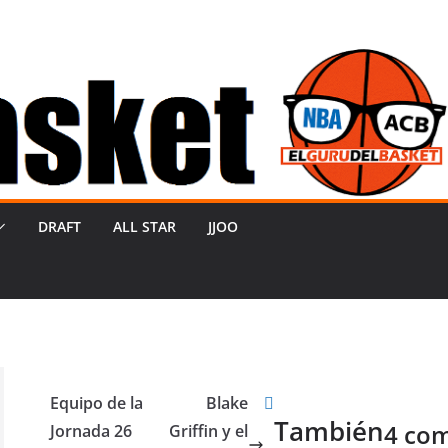
DRAFT
ALL STAR
JJOO
Equipo de la
Blake
También
4 co
Jornada 26
Griffin y el