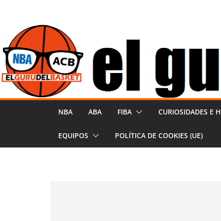
Saltar
al
contenido
NBA
ABA
FIBA
CURIOSIDADES E H
EQUIPOS
POLÍTICA DE COOKIES (UE)