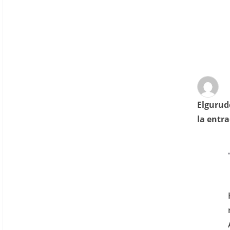
Elgurud
la entr