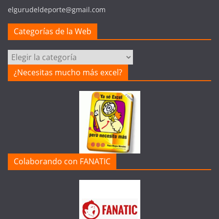
elgurudeldeporte@gmail.com
Categorías de la Web
Categorías
de
¿Necesitas mucho más excel?
la
Web
Colaborando con FANATIC