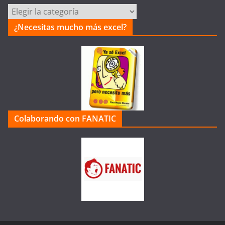
Categorías
de
¿Necesitas mucho más excel?
la
Web
Colaborando con FANATIC