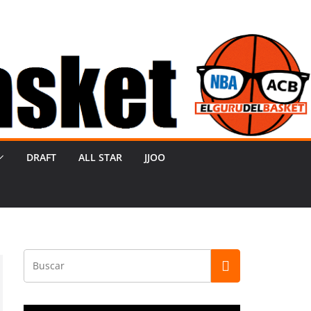
DRAFT
ALL STAR
JJOO