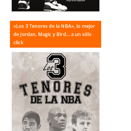
«Los 3 Tenores de la NBA», lo mejor
de Jordan, Magic y Bird… a un sólo
click