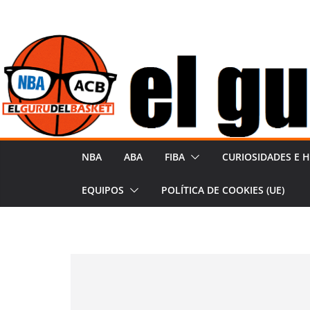
Saltar
al
contenido
NBA
ABA
FIBA
CURIOSIDADES E H
EQUIPOS
POLÍTICA DE COOKIES (UE)