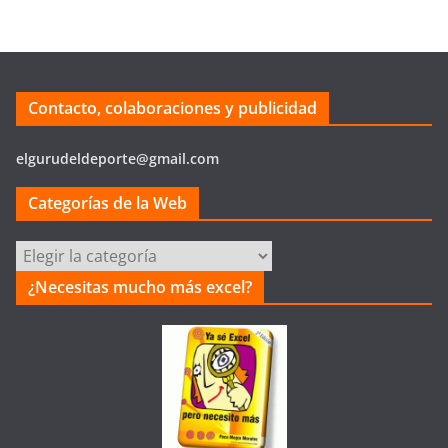
Contacto, colaboraciones y publicidad
elgurudeldeporte@gmail.com
Categorías de la Web
Categorías
de
¿Necesitas mucho más excel?
la
Web