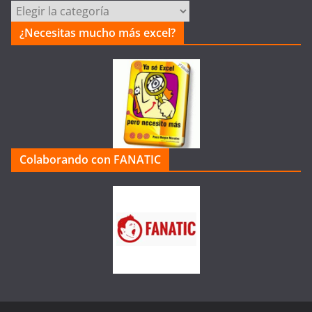
Categorías
de
¿Necesitas mucho más excel?
la
Web
Colaborando con FANATIC