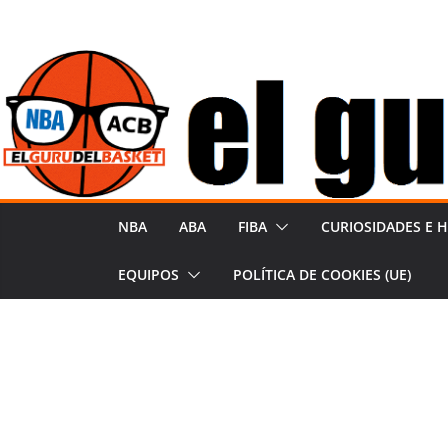
Saltar
al
contenido
NBA
ABA
FIBA
CURIOSIDADES E H
EQUIPOS
POLÍTICA DE COOKIES (UE)