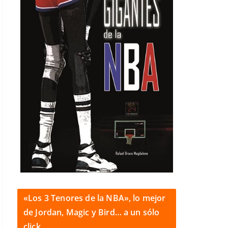
«Los 3 Tenores de la NBA», lo mejor
de Jordan, Magic y Bird… a un sólo
click