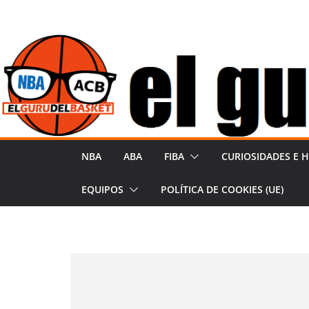
Saltar
al
contenido
NBA
ABA
FIBA
CURIOSIDADES E H
EQUIPOS
POLÍTICA DE COOKIES (UE)