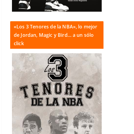
«Los 3 Tenores de la NBA», lo mejor
de Jordan, Magic y Bird… a un sólo
click