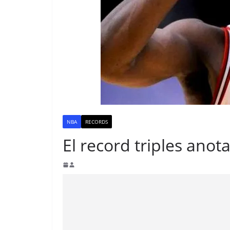
NBA
RECORDS
El record triples anot