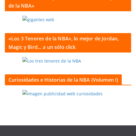
de la NBA»
«Los 3 Tenores de la NBA», lo mejor de Jordan,
Magic y Bird… a un sólo click
Curiosidades e Historias de la NBA (Volumen I)