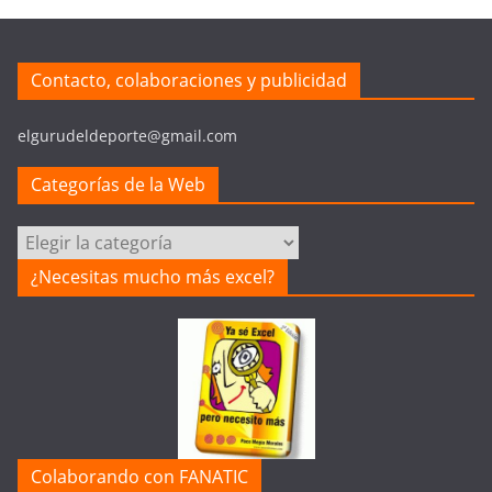
Contacto, colaboraciones y publicidad
elgurudeldeporte@gmail.com
Categorías de la Web
Categorías
de
¿Necesitas mucho más excel?
la
Web
Colaborando con FANATIC