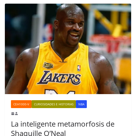
CEH1000-V
CURIOSIDADES E HISTORIAS
NBA
La inteligente metamorfosis de
Shaquille O’Neal