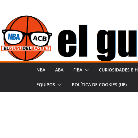
Saltar
al
contenido
NBA
ABA
FIBA
CURIOSIDADES E H
EQUIPOS
POLÍTICA DE COOKIES (UE)