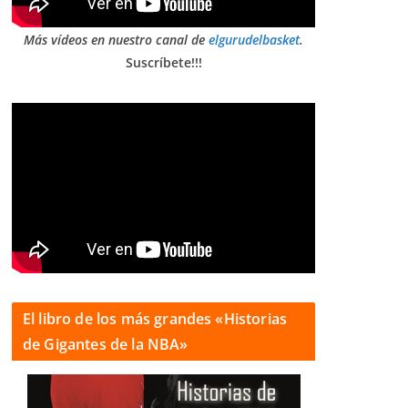
Más vídeos en nuestro canal de
elgurudelbasket
.
Suscríbete!!!
El libro de los más grandes «Historias
de Gigantes de la NBA»