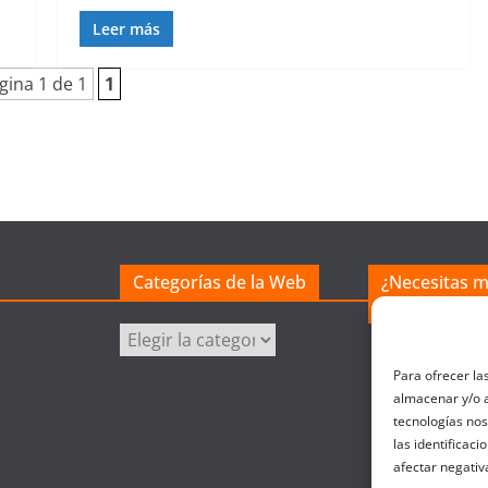
Leer más
gina 1 de 1
1
Categorías de la Web
¿Necesitas 
excel?
Categorías
de
Para ofrecer la
la
almacenar y/o a
Web
tecnologías no
las identificaci
afectar negativ