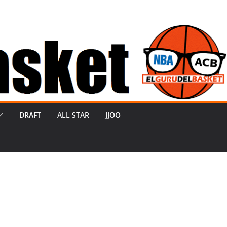
DRAFT
ALL STAR
JJOO