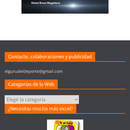
Contacto, colaboraciones y publicidad
elgurudeldeporte@gmail.com
Categorías de la Web
Categorías
de
¿Necesitas mucho más excel?
la
Web