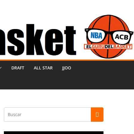
DRAFT
ALL STAR
JJOO