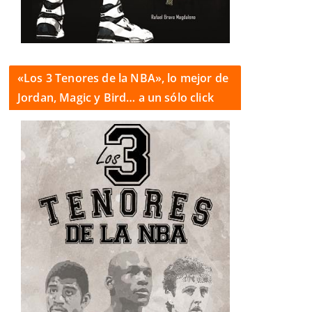
«Los 3 Tenores de la NBA», lo mejor de
Jordan, Magic y Bird… a un sólo click