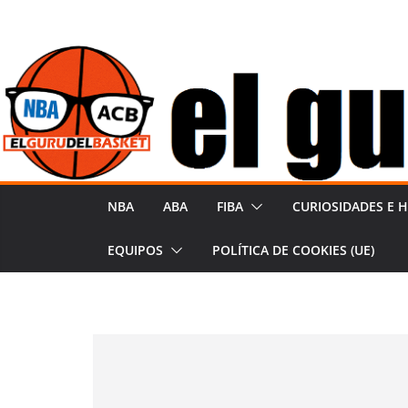
Saltar
al
contenido
NBA
ABA
FIBA
CURIOSIDADES E H
EQUIPOS
POLÍTICA DE COOKIES (UE)