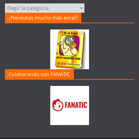
Categorías
de
¿Necesitas mucho más excel?
la
Web
Colaborando con FANATIC