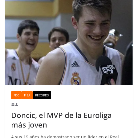
FDC
FIBA
RECORDS
Doncic, el MVP de la Euroliga
más joven
A sus 19 años ha demostrado ser un líder en el Real