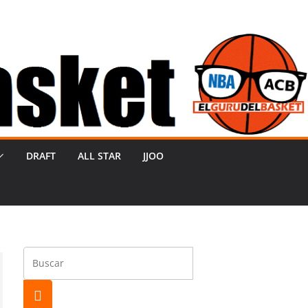
DRAFT
ALL STAR
JJOO