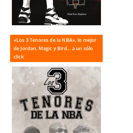
«Los 3 Tenores de la NBA», lo mejor
de Jordan, Magic y Bird… a un sólo
click