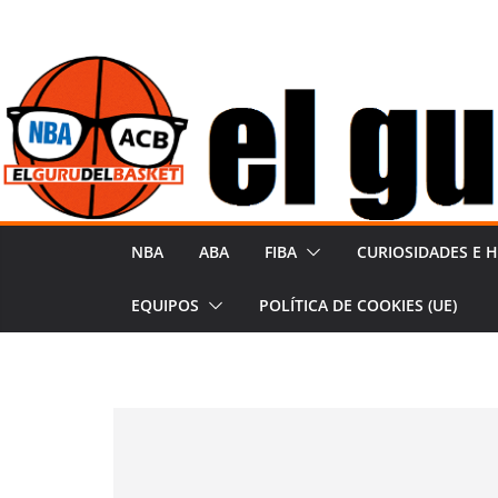
Saltar
al
contenido
NBA
ABA
FIBA
CURIOSIDADES E H
EQUIPOS
POLÍTICA DE COOKIES (UE)