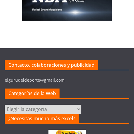
Contacto, colaboraciones y publicidad
elgurudeldeporte@gmail.com
Categorías de la Web
Categorías
de
¿Necesitas mucho más excel?
la
Web