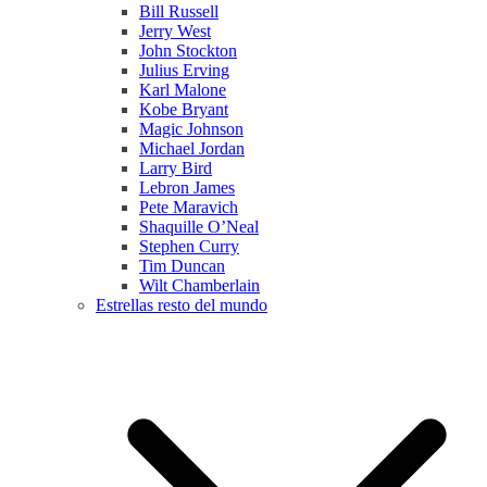
Bill Russell
Jerry West
John Stockton
Julius Erving
Karl Malone
Kobe Bryant
Magic Johnson
Michael Jordan
Larry Bird
Lebron James
Pete Maravich
Shaquille O’Neal
Stephen Curry
Tim Duncan
Wilt Chamberlain
Estrellas resto del mundo