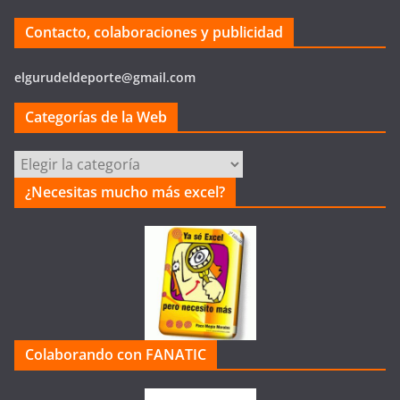
Contacto, colaboraciones y publicidad
elgurudeldeporte@gmail.com
Categorías de la Web
Categorías
de
¿Necesitas mucho más excel?
la
Web
Colaborando con FANATIC