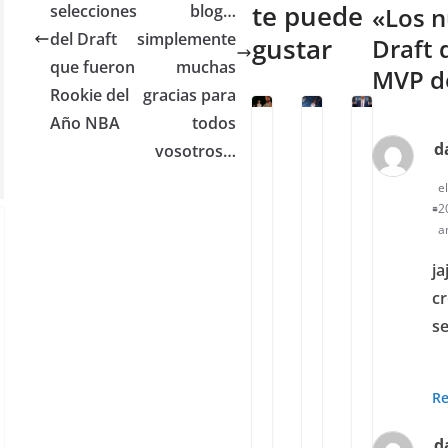
te puede
selecciones
blog…
«
Los n
del Draft
simplemente
gustar
Draft 
que fueron
muchas
MVP d
Rookie del
gracias para
Año NBA
todos
d
vosotros…
E
E
L
l
l
o
e
M
r
s
2
V
e
e
a
P
c
q
ja
m
o
u
cr
á
r
i
se
s
d
p
a
d
o
l
e
s
Re
t
r
q
o
e
u
d