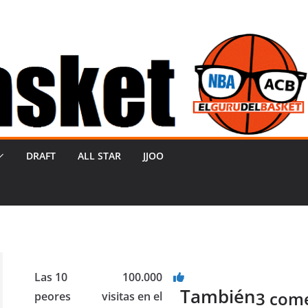
DRAFT
ALL STAR
JJOO
Las 10
100.000
También
3 come
peores
visitas en el