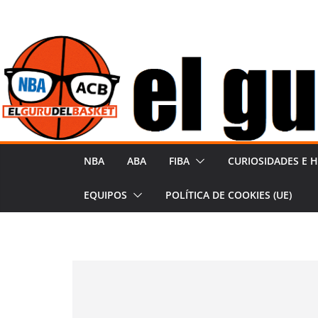
Saltar
al
contenido
NBA
ABA
FIBA
CURIOSIDADES E H
EQUIPOS
POLÍTICA DE COOKIES (UE)