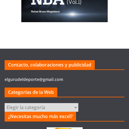
Contacto, colaboraciones y publicidad
elgurudeldeporte@gmail.com
Categorías de la Web
Categorías
de
¿Necesitas mucho más excel?
la
Web