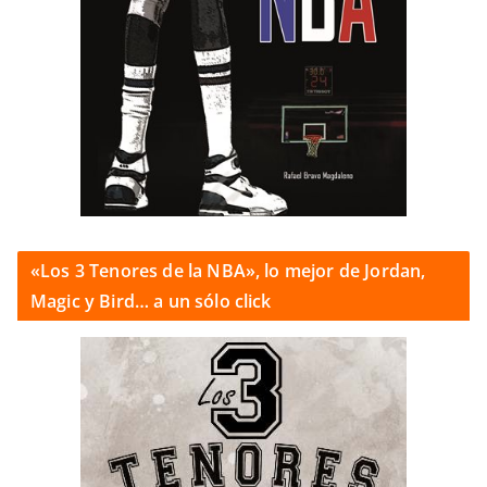
«Los 3 Tenores de la NBA», lo mejor de Jordan,
Magic y Bird… a un sólo click