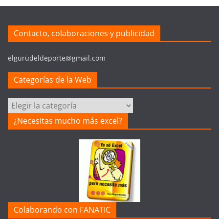
Contacto, colaboraciones y publicidad
elgurudeldeporte@gmail.com
Categorías de la Web
Categorías
de
¿Necesitas mucho más excel?
la
Web
Colaborando con FANATIC