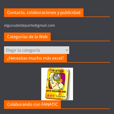
Contacto, colaboraciones y publicidad
elgurudeldeporte@gmail.com
Categorías de la Web
Categorías
de
¿Necesitas mucho más excel?
la
Web
Colaborando con FANATIC