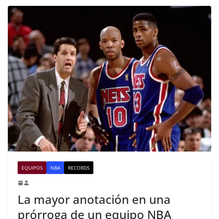
EQUIPOS
NBA
RECORDS
La mayor anotación en una
prórroga de un equipo NBA