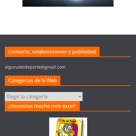
Contacto, colaboraciones y publicidad
elgurudeldeporte@gmail.com
Categorías de la Web
Categorías
de
¿Necesitas mucho más excel?
la
Web