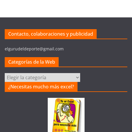
Contacto, colaboraciones y publicidad
elgurudeldeporte@gmail.com
Categorías de la Web
Categorías
de
¿Necesitas mucho más excel?
la
Web