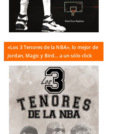
«Los 3 Tenores de la NBA», lo mejor de
Jordan, Magic y Bird… a un sólo click