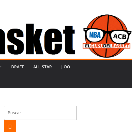
DRAFT
ALL STAR
JJOO