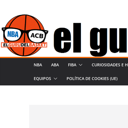
Saltar
al
contenido
NBA
ABA
FIBA
CURIOSIDADES E H
EQUIPOS
POLÍTICA DE COOKIES (UE)