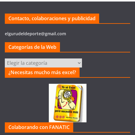
Contacto, colaboraciones y publicidad
elgurudeldeporte@gmail.com
Categorías de la Web
Categorías
de
¿Necesitas mucho más excel?
la
Web
Colaborando con FANATIC