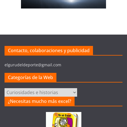
Contacto, colaboraciones y publicidad
elgurudeldeporte@gmail.com
Categorías de la Web
Categorías
de
¿Necesitas mucho más excel?
la
Web