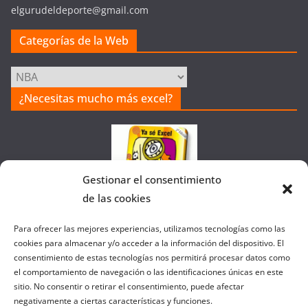
elgurudeldeporte@gmail.com
Categorías de la Web
Categorías
de
¿Necesitas mucho más excel?
la
Web
Gestionar el consentimiento
de las cookies
Colaborando con FANATIC
Para ofrecer las mejores experiencias, utilizamos tecnologías como las
cookies para almacenar y/o acceder a la información del dispositivo. El
consentimiento de estas tecnologías nos permitirá procesar datos como
el comportamiento de navegación o las identificaciones únicas en este
sitio. No consentir o retirar el consentimiento, puede afectar
negativamente a ciertas características y funciones.