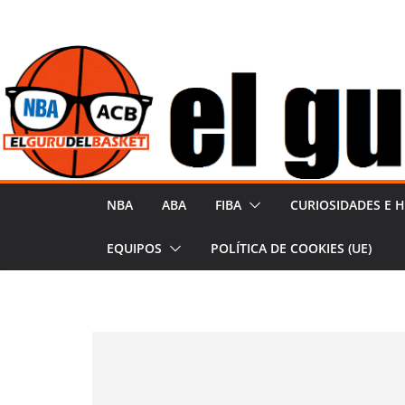
Saltar
al
contenido
NBA
ABA
FIBA
CURIOSIDADES E H
EQUIPOS
POLÍTICA DE COOKIES (UE)