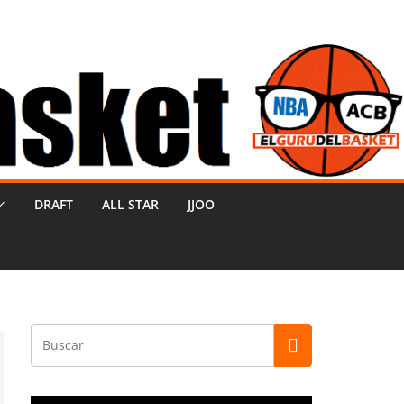
DRAFT
ALL STAR
JJOO