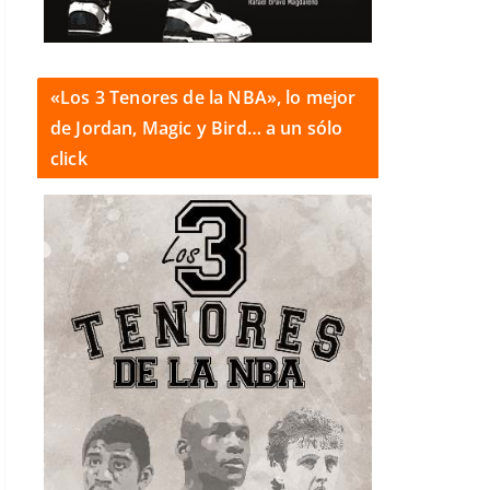
«Los 3 Tenores de la NBA», lo mejor
de Jordan, Magic y Bird… a un sólo
click