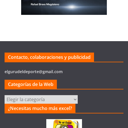
Contacto, colaboraciones y publicidad
elgurudeldeporte@gmail.com
Categorías de la Web
Categorías
de
¿Necesitas mucho más excel?
la
Web