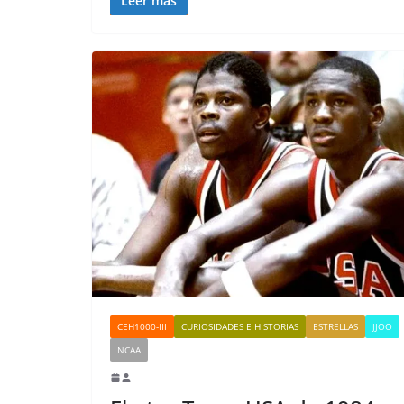
Leer más
CEH1000-III
CURIOSIDADES E HISTORIAS
ESTRELLAS
JJOO
NCAA