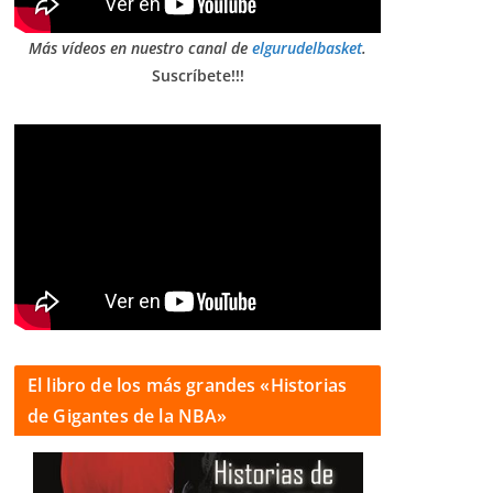
Más vídeos en nuestro canal de
elgurudelbasket
.
Suscríbete!!!
El libro de los más grandes «Historias
de Gigantes de la NBA»