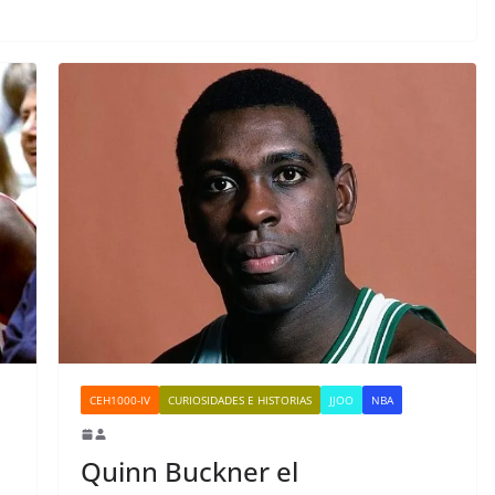
CEH1000-IV
CURIOSIDADES E HISTORIAS
JJOO
NBA
Quinn Buckner el