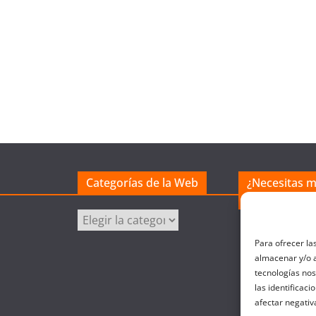
Categorías de la Web
¿Necesitas 
excel?
Categorías
de
Para ofrecer la
la
almacenar y/o a
Web
tecnologías no
las identificaci
afectar negativ