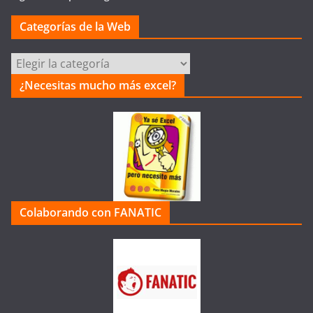
Categorías de la Web
Categorías
de
¿Necesitas mucho más excel?
la
Web
Colaborando con FANATIC